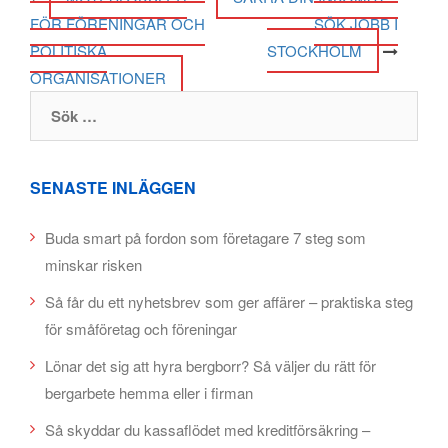
FÖR FÖRENINGAR OCH
SÖK JOBB I
POLITISKA
STOCKHOLM
ORGANISATIONER
Sök efter:
SENASTE INLÄGGEN
Buda smart på fordon som företagare 7 steg som
minskar risken
Så får du ett nyhetsbrev som ger affärer – praktiska steg
för småföretag och föreningar
Lönar det sig att hyra bergborr? Så väljer du rätt för
bergarbete hemma eller i firman
Så skyddar du kassaflödet med kreditförsäkring –