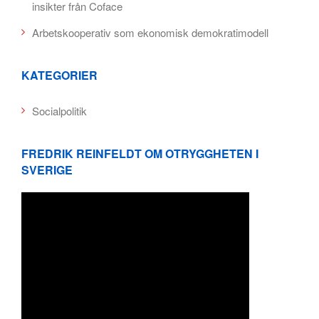
insikter från Coface
Arbetskooperativ som ekonomisk demokratimodell
KATEGORIER
Socialpolitik
FREDRIK REINFELDT OM OTRYGGHETEN I
SVERIGE