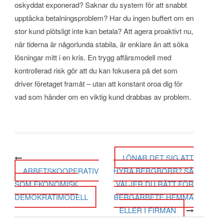
oskyddat exponerad? Saknar du system för att snabbt
upptäcka betalningsproblem? Har du ingen buffert om en
stor kund plötsligt inte kan betala? Att agera proaktivt nu,
när tiderna är någorlunda stabila, är enklare än att söka
lösningar mitt i en kris. En trygg affärsmodell med
kontrollerad risk gör att du kan fokusera på det som
driver företaget framåt – utan att konstant oroa dig för
vad som händer om en viktig kund drabbas av problem.
Post navigation
LÖNAR DET SIG ATT
ARBETSKOOPERATIV
HYRA BERGBORR? SÅ
SOM EKONOMISK
VÄLJER DU RÄTT FÖR
DEMOKRATIMODELL
BERGARBETE HEMMA
ELLER I FIRMAN