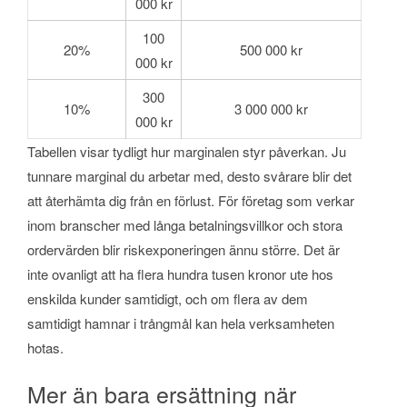
000 kr
100
20%
500 000 kr
000 kr
300
10%
3 000 000 kr
000 kr
Tabellen visar tydligt hur marginalen styr påverkan. Ju
tunnare marginal du arbetar med, desto svårare blir det
att återhämta dig från en förlust. För företag som verkar
inom branscher med långa betalningsvillkor och stora
ordervärden blir riskexponeringen ännu större. Det är
inte ovanligt att ha flera hundra tusen kronor ute hos
enskilda kunder samtidigt, och om flera av dem
samtidigt hamnar i trångmål kan hela verksamheten
hotas.
Mer än bara ersättning när