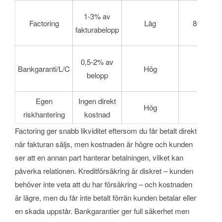
1-3% av
Factoring
Låg
80-100%
fakturabelopp
0,5-2% av
Bankgaranti/L/C
Hög
100%
belopp
Egen
Ingen direkt
Hög
0%
riskhantering
kostnad
Factoring ger snabb likviditet eftersom du får betalt direkt
när fakturan säljs, men kostnaden är högre och kunden
ser att en annan part hanterar betalningen, vilket kan
påverka relationen. Kreditförsäkring är diskret – kunden
behöver inte veta att du har försäkring – och kostnaden
är lägre, men du får inte betalt förrän kunden betalar eller
en skada uppstår. Bankgarantier ger full säkerhet men