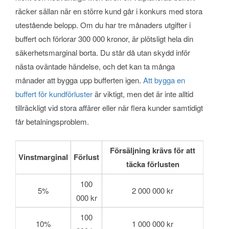
räcker sällan när en större kund går i konkurs med stora
utestående belopp. Om du har tre månaders utgifter i
buffert och förlorar 300 000 kronor, är plötsligt hela din
säkerhetsmarginal borta. Du står då utan skydd inför
nästa oväntade händelse, och det kan ta många
månader att bygga upp bufferten igen.
Att bygga en
buffert för kundförluster
är viktigt, men det är inte alltid
tillräckligt vid stora affärer eller när flera kunder samtidigt
får betalningsproblem.
Försäljning krävs för att
Vinstmarginal
Förlust
täcka förlusten
100
5%
2 000 000 kr
000 kr
100
10%
1 000 000 kr