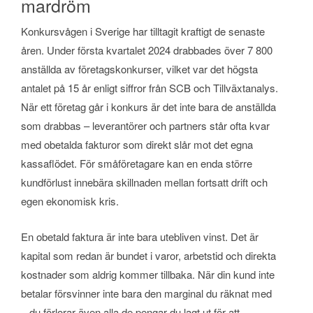
mardröm
Konkursvågen i Sverige har tilltagit kraftigt de senaste
åren. Under första kvartalet 2024 drabbades över 7 800
anställda av företagskonkurser, vilket var det högsta
antalet på 15 år enligt siffror från SCB och Tillväxtanalys.
När ett företag går i konkurs är det inte bara de anställda
som drabbas – leverantörer och partners står ofta kvar
med obetalda fakturor som direkt slår mot det egna
kassaflödet. För småföretagare kan en enda större
kundförlust innebära skillnaden mellan fortsatt drift och
egen ekonomisk kris.
En obetald faktura är inte bara utebliven vinst. Det är
kapital som redan är bundet i varor, arbetstid och direkta
kostnader som aldrig kommer tillbaka. När din kund inte
betalar försvinner inte bara den marginal du räknat med
– du förlorar även alla de pengar du lagt ut för att