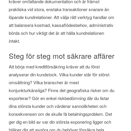
kräver omfattande dokumentation och är främst
praktiska vid stora, enstaka transaktioner snarare än
löpande kundrelationer. Att välja rätt verktyg handlar om
att balansera kostnad, kassaflödesbehov, administrativ
börda och hur viktigt det är att hålla kundrelationen
intakt.
Steg för steg mot säkrare affärer
Att börja med kreditförsäkring kräver att du först
analyserar din kundstock. Vilka kunder står för störst
omsättning? Vilka branscher är mest
konjunkturkänsliga? Finns det geografiska risker om du
exporterar? Gör en enkel riskbedömning där du listar
dina största kunder och värderar sannolikheten och
konsekvensen om de skulle få betalningsproblem. Det
ger dig en bild av var din största exponering ligger och
hjälper dig att avgöra om du behöver försäkra hela